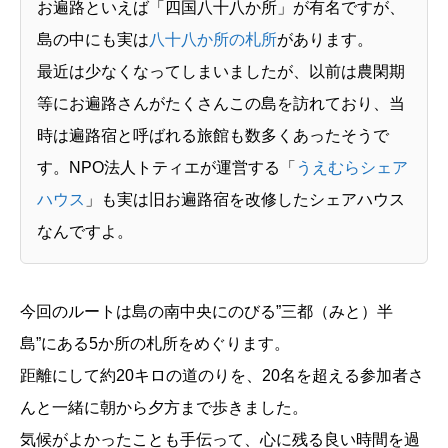
お遍路といえば「四国八十八か所」が有名ですが、
島の中にも実は
八十八か所の札所
があります。
最近は少なくなってしまいましたが、以前は農閑期
等にお遍路さんがたくさんこの島を訪れており、当
時は遍路宿と呼ばれる旅館も数多くあったそうで
す。NPO法人トティエが運営する「
うえむらシェア
ハウス
」も実は旧お遍路宿を改修したシェアハウス
なんですよ。
今回のルートは島の南中央にのびる”三都（みと）半
島”にある5か所の札所をめぐります。
距離にして約20キロの道のりを、20名を超える参加者さ
んと一緒に朝から夕方まで歩きました。
気候がよかったことも手伝って、心に残る良い時間を過