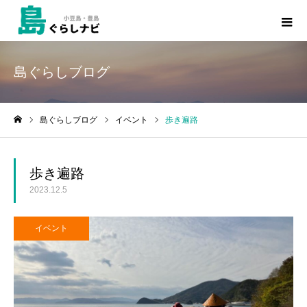
島ぐらしブログ
島ぐらしブログ
イベント
歩き遍路
ホーム
歩き遍路
2023.12.5
イベント