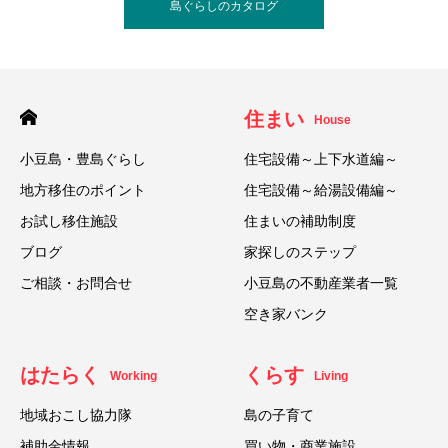
島ぐらしのカタログ
住まい
House
小豆島・豊島ぐらし
住宅設備～上下水道編～
地方移住のポイント
住宅設備～給湯設備編～
お試し移住施設
住まいの補助制度
ブログ
家探しのステップ
ご相談・お問合せ
小豆島の不動産業者一覧
空き家バンク
はたらく
くらす
Working
Living
地域おこし協力隊
島の子育て
補助金情報
買い物・商業施設