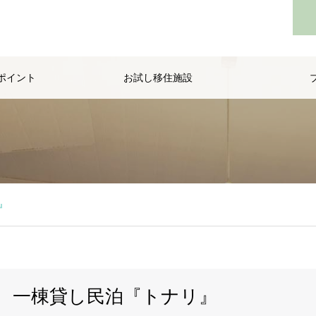
ポイント
お試し移住施設
』
一棟貸し民泊『トナリ』