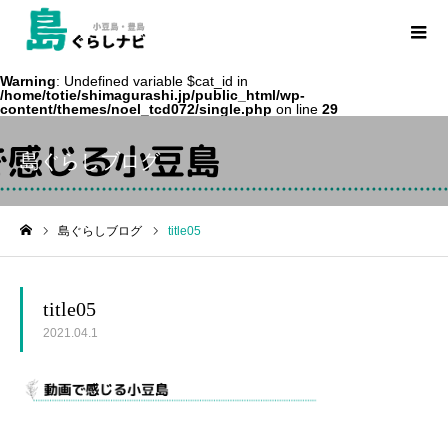
Warning
: Undefined variable $cat_id in
/home/totie/shimagurashi.jp/public_html/wp-
content/themes/noel_tcd072/single.php
on line
29
島ぐらしブログ
島ぐらしブログ
title05
ホーム
title05
2021.04.1