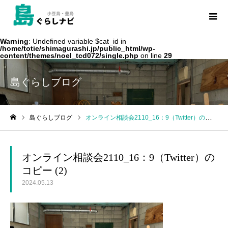
Warning
: Undefined variable $cat_id in
/home/totie/shimagurashi.jp/public_html/wp-
content/themes/noel_tcd072/single.php
on line
29
島ぐらしブログ
島ぐらしブログ
オンライン相談会2110_16：9（Twitter）のコピー (2)
ホーム
オンライン相談会2110_16：9（Twitter）の
コピー (2)
2024.05.13