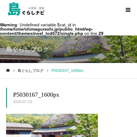
Warning
: Undefined variable $cat_id in
/home/totie/shimagurashi.jp/public_html/wp-
content/themes/noel_tcd072/single.php
on line
29
島ぐらしブログ
島ぐらしブログ
P5030167_1600px
ホーム
P5030167_1600px
2020.07.25