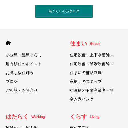
島ぐらしのカタログ
住まい
House
小豆島・豊島ぐらし
住宅設備～上下水道編～
地方移住のポイント
住宅設備～給湯設備編～
お試し移住施設
住まいの補助制度
ブログ
家探しのステップ
ご相談・お問合せ
小豆島の不動産業者一覧
空き家バンク
はたらく
くらす
Working
Living
地域おこし協力隊
島の子育て