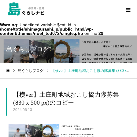
Warning
: Undefined variable $cat_id in
/home/totie/shimagurashi.jp/public_html/wp-
content/themes/noel_tcd072/single.php
on line
29
島ぐらしブログ
島ぐらしブログ
【横ver】土庄町地域おこし協力隊募集 (830 x 500 px)のコピー
ホーム
【横ver】土庄町地域おこし協力隊募集
(830 x 500 px)のコピー
2024.06.13