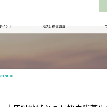
ポイント
お試し移住施設
/public_html/wp-content/themes/noel_tcd072/single.php
on line
29
 500 px)