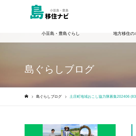
小豆島・豊島ぐらし
地方移住の
Warning
: Undefined variable $cat_id in
/home/totie/shimagurashi.jp
島ぐらしブログ
島ぐらしブログ
土庄町地域おこし協力隊募集202406 (830 x
ホーム