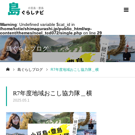
Warning
: Undefined variable $cat_id in
/home/totie/shimagurashi.jp/public_html/wp-
content/themes/noel_tcd072/single.php
on line
29
島ぐらしブログ
島ぐらしブログ
R7年度地域おこし協力隊＿横
ホーム
R7年度地域おこし協力隊＿横
2025.05.1