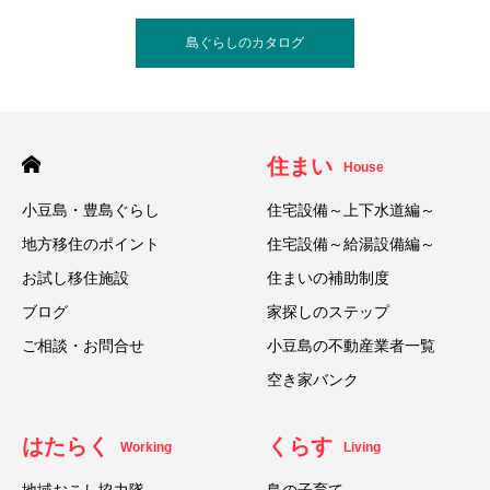
島ぐらしのカタログ
住まい
House
小豆島・豊島ぐらし
住宅設備～上下水道編～
地方移住のポイント
住宅設備～給湯設備編～
お試し移住施設
住まいの補助制度
ブログ
家探しのステップ
ご相談・お問合せ
小豆島の不動産業者一覧
空き家バンク
はたらく
くらす
Working
Living
地域おこし協力隊
島の子育て