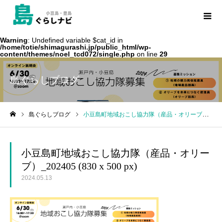
Warning
: Undefined variable $cat_id in
/home/totie/shimagurashi.jp/public_html/wp-
content/themes/noel_tcd072/single.php
on line
29
島ぐらしブログ
島ぐらしブログ
小豆島町地域おこし協力隊（産品・オリーブ）_202405 (830 x 500 px)
ホーム
小豆島町地域おこし協力隊（産品・オリー
ブ）_202405 (830 x 500 px)
2024.05.13