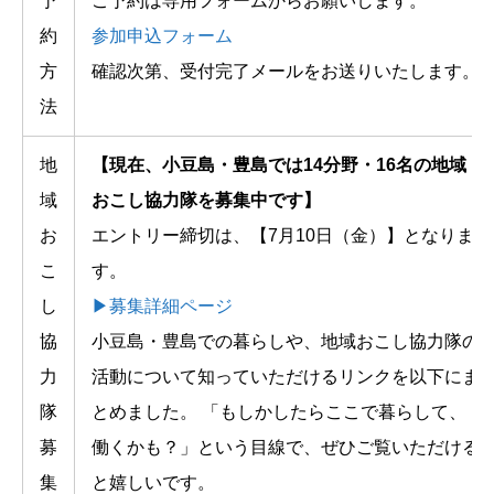
予
ご予約は専用フォームからお願いします。
約
参加申込フォーム
方
確認次第、受付完了メールをお送りいたします。
法
地
【現在、小豆島・豊島では14分野・16名の地域
域
おこし協力隊を募集中です】
お
エントリー締切は、【7月10日（金）】となりま
こ
す。
し
▶︎募集詳細ページ
協
小豆島・豊島での暮らしや、地域おこし協力隊の
力
活動について知っていただけるリンクを以下にま
隊
とめました。 「もしかしたらここで暮らして、
募
働くかも？」という目線で、ぜひご覧いただける
集
と嬉しいです。