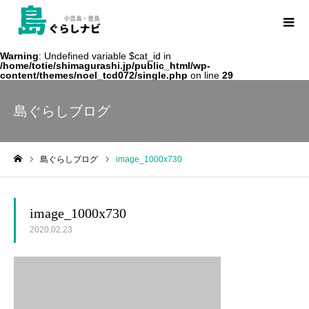
Warning
: Undefined variable $cat_id in
/home/totie/shimagurashi.jp/public_html/wp-
content/themes/noel_tcd072/single.php
on line
29
島ぐらしブログ
島ぐらしブログ
image_1000x730
ホーム
image_1000x730
2020.02.23