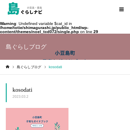
Warning
: Undefined variable $cat_id in
/home/totie/shimagurashi.jp/public_html/wp-
content/themes/noel_tcd072/single.php
on line
29
島ぐらしブログ
島ぐらしブログ
kosodati
ホーム
kosodati
2023.03.2