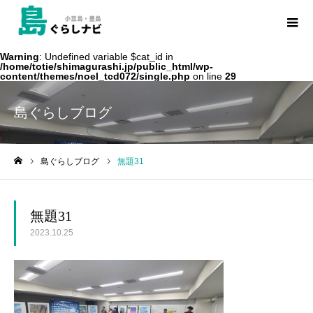
Warning
: Undefined variable $cat_id in
/home/totie/shimagurashi.jp/public_html/wp-
content/themes/noel_tcd072/single.php
on line
29
島ぐらしブログ
島ぐらしブログ
無題31
ホーム
無題31
2023.10.25