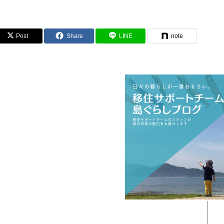
Post
Share
LINE
note