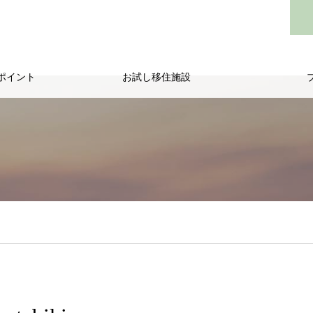
ポイント
お試し移住施設
/public_html/wp-content/themes/noel_tcd072/single.php
on line
29