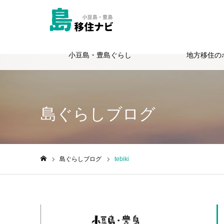
小豆島・豊島ぐらし
地方移住の
Warning
: Undefined variable $cat_id in
/home/totie/shimagurashi.jp
島ぐらしブログ
島ぐらしブログ
tebiki
ホーム