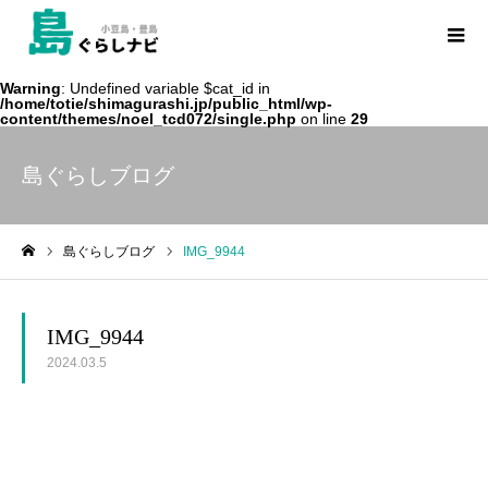
Warning
: Undefined variable $cat_id in
/home/totie/shimagurashi.jp/public_html/wp-
content/themes/noel_tcd072/single.php
on line
29
島ぐらしブログ
島ぐらしブログ
IMG_9944
ホーム
IMG_9944
2024.03.5