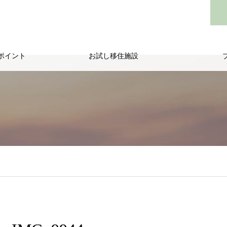
ポイント
お試し移住施設
/public_html/wp-content/themes/noel_tcd072/single.php
on line
29