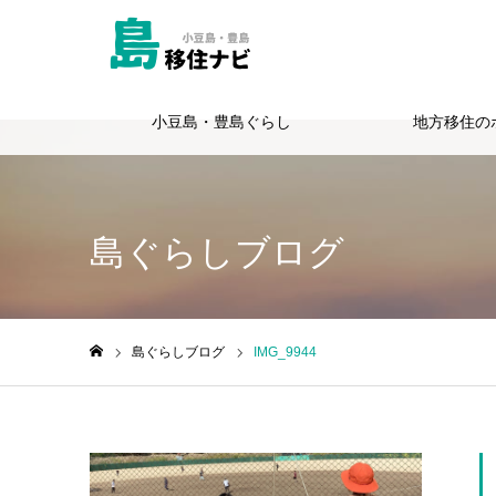
小豆島・豊島ぐらし
地方移住の
Warning
: Undefined variable $cat_id in
/home/totie/shimagurashi.jp
島ぐらしブログ
島ぐらしブログ
IMG_9944
ホーム