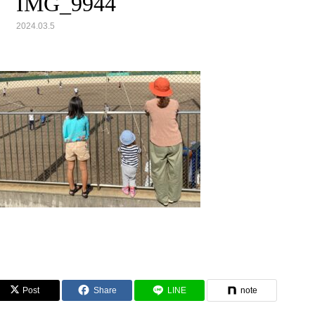
IMG_9944
2024.03.5
Post
Share
LINE
note