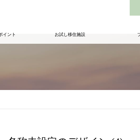
ポイント
お試し移住施設
/public_html/wp-content/themes/noel_tcd072/single.php
on line
29