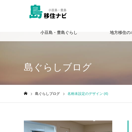
小豆島・豊島ぐらし
地方移住の
Warning
: Undefined variable $cat_id in
/home/totie/shimagurashi.jp
島ぐらしブログ
島ぐらしブログ
名称未設定のデザイン (4)
ホーム