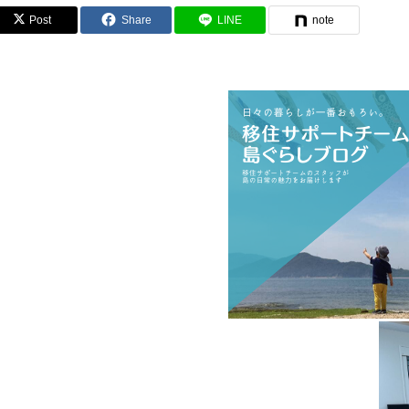
Post
Share
LINE
note