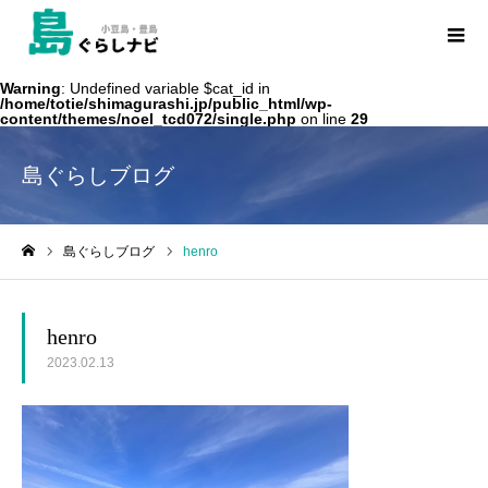
Warning
: Undefined variable $cat_id in
/home/totie/shimagurashi.jp/public_html/wp-
content/themes/noel_tcd072/single.php
on line
29
島ぐらしブログ
島ぐらしブログ
henro
ホーム
henro
2023.02.13