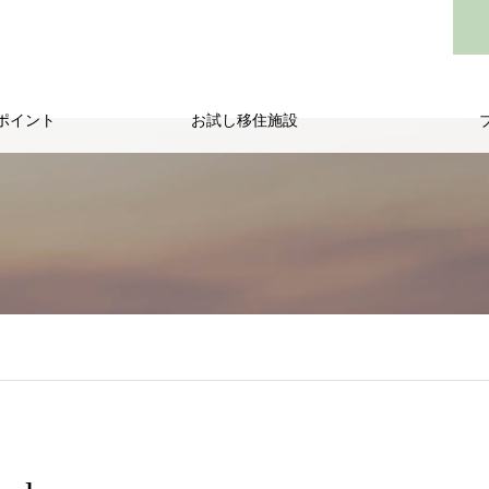
ポイント
お試し移住施設
/public_html/wp-content/themes/noel_tcd072/single.php
on line
29