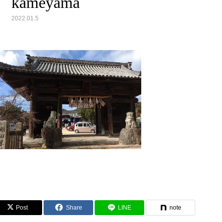
kameyama
2022.01.5
Post
Share
LINE
note