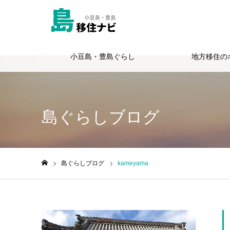
小豆島・豊島ぐらし
地方移住の
Warning
: Undefined variable $cat_id in
/home/totie/shimagurashi.jp
島ぐらしブログ
島ぐらしブログ
kameyama
ホーム