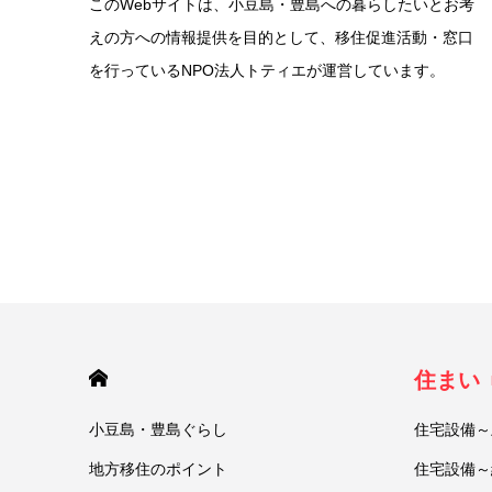
このWebサイトは、小豆島・豊島への暮らしたいとお考
えの方への情報提供を目的として、移住促進活動・窓口
を行っているNPO法人トティエが運営しています。
HOME
住まい
小豆島・豊島ぐらし
住宅設備～
地方移住のポイント
住宅設備～