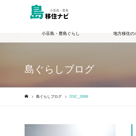
小豆島・豊島ぐらし
地方移住の
Warning
: Undefined variable $cat_id in
/home/totie/shimagurashi.jp
島ぐらしブログ
島ぐらしブログ
DSC_2898
ホーム