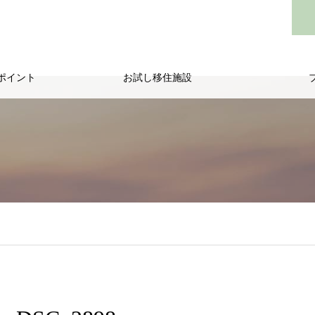
ポイント
お試し移住施設
/public_html/wp-content/themes/noel_tcd072/single.php
on line
29