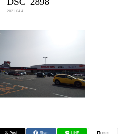
DSC_2898
2021.04.4
Post
Share
LINE
note