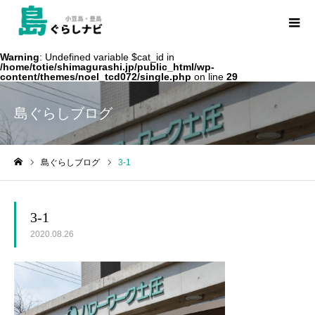
Warning
: Undefined variable $cat_id in
/home/totie/shimagurashi.jp/public_html/wp-
content/themes/noel_tcd072/single.php
on line
29
島ぐらしブログ
島ぐらしブログ
3-1
ホーム
3-1
2020.08.26