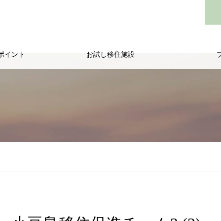
ポイント
お試し移住施設
/public_html/wp-content/themes/noel_tcd072/single.php
on line
29