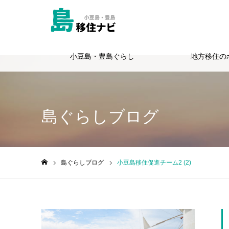
小豆島・豊島ぐらし
地方移住の
Warning
: Undefined variable $cat_id in
/home/totie/shimagurashi.jp
島ぐらしブログ
島ぐらしブログ
小豆島移住促進チーム2 (2)
ホーム