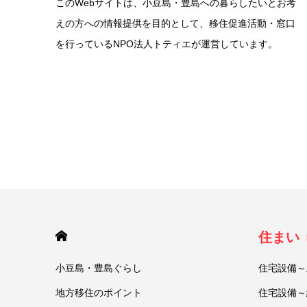
このWebサイトは、小豆島・豊島への暮らしたいとお考
えの方への情報提供を目的として、移住促進活動・窓口
を行っているNPO法人トティエが運営しています。
HOME
住まい
小豆島・豊島ぐらし
住宅設備～
地方移住のポイント
住宅設備～