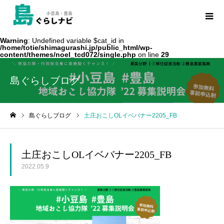
Warning
: Undefined variable $cat_id in
/home/totie/shimagurashi.jp/public_html/wp-
content/themes/noel_tcd072/single.php
on line
29
島ぐらしブログ
島ぐらしブログ
土庄おこしOLイベバナー2205_FB
ホーム
土庄おこしOLイベバナー2205_FB
2022.05.9