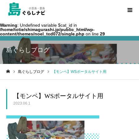
Warning
: Undefined variable $cat_id in
/home/totie/shimagurashi.jp/public_html/wp-
content/themes/noel_tcd072/single.php
on line
29
島ぐらしブログ
島ぐらしブログ
【モンペ】WSポータルサイト用
ホーム
【モンペ】WSポータルサイト用
2023.06.1