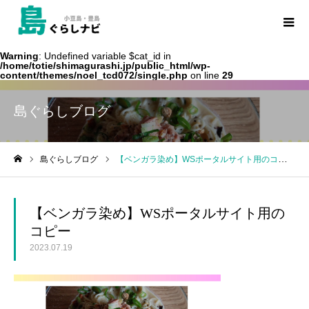
Warning
: Undefined variable $cat_id in
/home/totie/shimagurashi.jp/public_html/wp-
content/themes/noel_tcd072/single.php
on line
29
島ぐらしブログ
島ぐらしブログ
【ベンガラ染め】WSポータルサイト用のコピー
ホーム
【ベンガラ染め】WSポータルサイト用の
コピー
2023.07.19