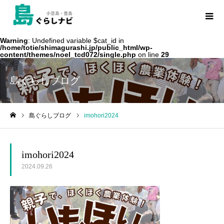
Warning
: Undefined variable $cat_id in
/home/totie/shimagurashi.jp/public_html/wp-
content/themes/noel_tcd072/single.php
on line
29
島ぐらしブログ
島ぐらしブログ
imohori2024
ホーム
imohori2024
2024.09.26